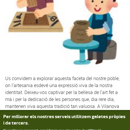
Us convidem a explorar aquesta faceta del nostre poble,
on l'artesania esdevé una expressió viva de la nostra
identitat. Deixeu-vos captivar per la bellesa de l'art fet a
mà i per la dedicació de les persones que, dia rere dia,
mantenen viva aquesta tradició tan valuosa. A Vilanova
Privacy settings
d'Escornalbou, l'artesania és molt més que una activitat:
Per millorar els nostres serveis utilitzem galetes pròpies
és un reflex de la nostra ànima.
i de tercers.