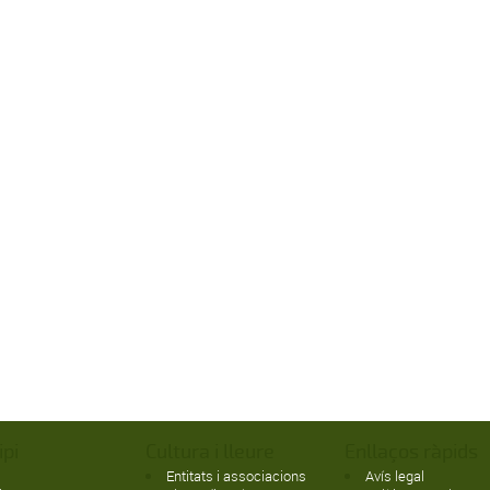
ipi
Cultura i lleure
Enllaços ràpids
Entitats i associacions
Avís legal