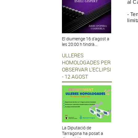
al C
- Te
limi
El diumenge 16 d'agost a
les 20:00 h tindrà...
ULLERES
HOMOLOGADES PER
OBSERVAR L'ECLIPSI
- 12 AGOST
La Diputació de
Tarragona ha posat a